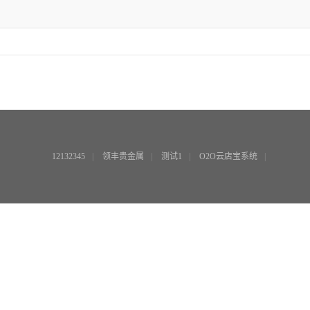
12132345
|
领丰贵金属
|
测试1
|
O2O云店宝系统
|