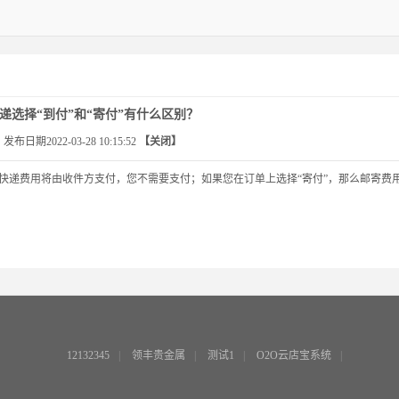
递选择“到付”和“寄付”有什么区别？
发布日期2022-03-28 10:15:52
【关闭】
么快递费用将由收件方支付，您不需要支付；如果您在订单上选择“寄付”，那么邮寄费
12132345
|
领丰贵金属
|
测试1
|
O2O云店宝系统
|