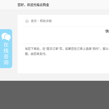
您好，欢迎光临云购金
首页
> 帮助详细
快
当您下单后，在“提交订单”页，如果您在订单上选择“到付”，那
理，由您来支付。